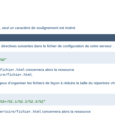
, seul un caractère de soulignement est inséré.
directives suivantes dans le fichier de configuration de votre serveur :
/%0"
concernera alors la ressource
fichier.html
.
ire/fichier.html
ux d'organiser les fichiers de façon à réduire la taille du répertoire
vh
/%3+/%2.1/%2.2/%2.3/%2"
concernera alors la ressource
ertoire/fichier.html