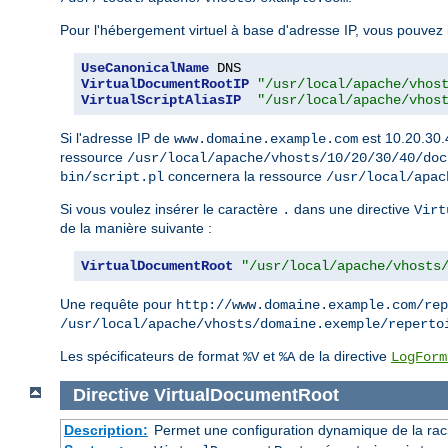
Pour l'hébergement virtuel à base d'adresse IP, vous pouvez in
UseCanonicalName
VirtualDocumentRootIP
"/usr/local/apache/vhos
VirtualScriptAliasIP
"/usr/local/apache/vhos
Si l'adresse IP de
est 10.20.30.
www.domaine.example.com
ressource
/usr/local/apache/vhosts/10/20/30/40/doc
concernera la ressource
bin/script.pl
/usr/local/apac
Si vous voulez insérer le caractère
dans une directive
.
Virt
de la manière suivante :
VirtualDocumentRoot
"/usr/local/apache/vhosts
Une requête pour
http://www.domaine.example.com/rep
/usr/local/apache/vhosts/domaine.exemple/reperto
Les spécificateurs de format
et
de la directive
%V
%A
LogForm
Directive
VirtualDocumentRoot
Description:
Permet une configuration dynamique de la rac