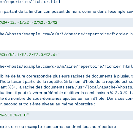
.
ne/repertoire/fichier.html
e en partant de la fin d'un composant du nom, comme dans l'exemple sui
/%3+/%2.-1/%2.-2/%2.-3/%2"
he/vhosts/example.com/e/n/i/domaine/repertoire/fichier.h
/%3+/%2.1/%2.2/%2.3/%2.4+"
he/vhosts/example.com/d/o/m/aine/repertoire/fichier.html
bilité de faire correspondre plusieurs racines de documents à plusieu
ôte faisant partie de la requête. Si le nom d'hôte de la requête est
s
lisant %3+, la racine des documents sera
/usr/local/apache/vhosts
ation, il peut s'avérer préférable d'utiliser la combinaison
%-2.0.%-1
te du nombre de sous-domaines ajoutés au nom d'hôte. Dans ces conditi
r, second et troisième niveau au même répertoire :
/%-2.0.%-1.0"
ou
correspondront tous au répertoire
mple.com
example.com