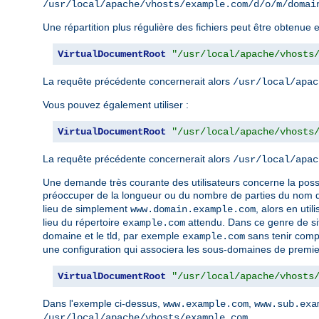
/usr/local/apache/vhosts/example.com/d/o/m/domai
Une répartition plus régulière des fichiers peut être obtenu
VirtualDocumentRoot
"/usr/local/apache/vhosts
La requête précédente concernerait alors
/usr/local/apac
Vous pouvez également utiliser :
VirtualDocumentRoot
"/usr/local/apache/vhosts
La requête précédente concernerait alors
/usr/local/apac
Une demande très courante des utilisateurs concerne la possi
préoccuper de la longueur ou du nombre de parties du nom d'h
lieu de simplement
, alors en uti
www.domain.example.com
lieu du répertoire
attendu. Dans ce genre de situ
example.com
domaine et le tld, par exemple
sans tenir comp
example.com
une configuration qui associera les sous-domaines de premie
VirtualDocumentRoot
"/usr/local/apache/vhosts
Dans l'exemple ci-dessus,
,
www.example.com
www.sub.exa
.
/usr/local/apache/vhosts/example.com