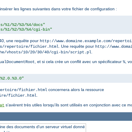
sérer les lignes suivantes dans votre fichier de configuration :
ts/%1/%2/%3/%4/docs"
ts/%1/%2/%3/%4/cgi-bin"
40, une requête pour
http://www.domaine.example.com/repertoi
. Une requête pour
s/repertoire/fichier.html
http://www.doma
.
he/vhosts/10/20/30/40/cgi-bin/script.pl
, et si cela crée un conflit avec un spécificateur
, v
ualDocumentRoot
%
/%2.0.%3.0"
concernera alors la ressource
ertoire/fichier.html
.
ire/fichier.html
s'avèrent très utiles lorsqu'ils sont utilisés en conjonction avec ce m
at
ine des documents d'un serveur virtuel donné