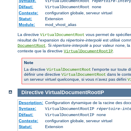
Syntaxe:
VirtualDocumentRoot
répertoire-inter
Défaut:
VirtualDocumentRoot none
Contexte:
configuration globale, serveur virtuel
Statut:
Extension
Module:
mod_vhost_alias
La directive
vous permet de spécifie
VirtualDocumentRoot
résultat de l'expansion du
répertoire-interpolé
est utilisé com
. Si
répertoire-interpolé
a pour valeur
, l
DocumentRoot
none
contexte que la directive
.
VirtualDocumentRootIP
Note
La directive
l'emporte sur toute d
VirtualDocumentRoot
définir une directive
dans le conte
VirtualDocumentRoot
un serveur virtuel quelconque, si vous n'avez pas défini
V
Directive
VirtualDocumentRootIP
Description:
Configuration dynamique de la racine des doc
Syntaxe:
VirtualDocumentRootIP
répertoire-int
Défaut:
VirtualDocumentRootIP none
Contexte:
configuration globale, serveur virtuel
Statut:
Extension