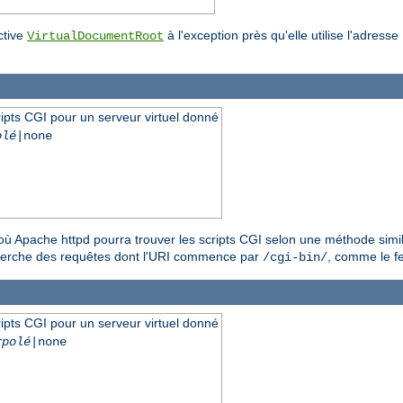
ctive
à l'exception près qu'elle utilise l'adresse
VirtualDocumentRoot
ipts CGI pour un serveur virtuel donné
olé
|none
ù Apache httpd pourra trouver les scripts CGI selon une méthode similair
cherche des requêtes dont l'URI commence par
, comme le fe
/cgi-bin/
ipts CGI pour un serveur virtuel donné
rpolé
|none