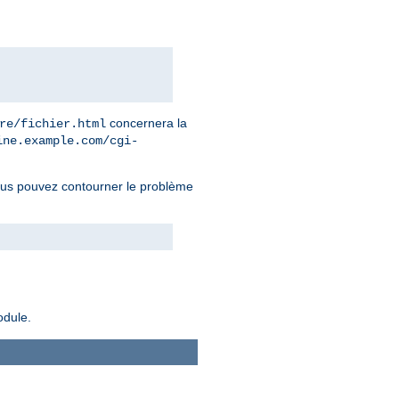
concernera la
re/fichier.html
ine.example.com/cgi-
ous pouvez contourner le problème
odule.