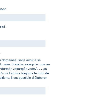
vant :
.
tml
.
rs domaines, sans avoir à se
au
ub.www.domain.example.com
au
/domain.example.com/...
qui fournira toujours le nom de
.0
ons, il est possible d'élaborer