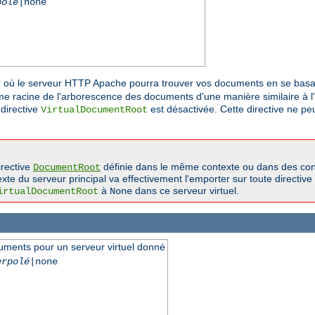
polé
|none
r où le serveur HTTP Apache pourra trouver vos documents en se basan
me racine de l'arborescence des documents d'une manière similaire à l'
a directive
est désactivée. Cette directive ne pe
VirtualDocumentRoot
irective
définie dans le même contexte ou dans des cont
DocumentRoot
xte du serveur principal va effectivement l'emporter sur toute directive
à
dans ce serveur virtuel.
irtualDocumentRoot
None
uments pour un serveur virtuel donné
erpolé
|none