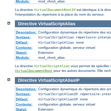
Module:
mod_vhost_alias
La directive
est identique à la dire
VirtualDocumentRootIP
l'interpolation du répertoire à la place du nom du serveur.
Directive
VirtualScriptAlias
Description:
Configuration dynamique du répertoire des scr
Syntaxe:
VirtualScriptAlias
répertoire-interp
Défaut:
VirtualScriptAlias none
Contexte:
configuration globale, serveur virtuel
Statut:
Extension
Module:
mod_vhost_alias
La directive
vous permet de spécifier o
VirtualScriptAlias
pour les autres documents. Elle re
VirtualDocumentRoot
Directive
VirtualScriptAliasIP
Description:
Configuration dynamique du répertoire des scr
Syntaxe:
VirtualScriptAliasIP
répertoire-inte
Défaut:
VirtualScriptAliasIP none
Contexte:
configuration globale, serveur virtuel
Statut:
Extension