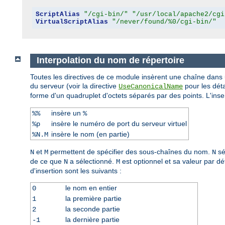
ScriptAlias
"/cgi-bin/"
"/usr/local/apache2/cgi
VirtualScriptAlias
"/never/found/%0/cgi-bin/"
Interpolation du nom de répertoire
Toutes les directives de ce module insèrent une chaîne dans
du serveur (voir la directive
pour les déta
UseCanonicalName
forme d'un quadruplet d'octets séparés par des points. L'inse
insère un
%%
%
insère le numéro de port du serveur virtuel
%p
insère le nom (en partie)
%N.M
et
permettent de spécifier des sous-chaînes du nom.
sé
N
M
N
de ce que
a sélectionné.
est optionnel et sa valeur par défa
N
M
d'insertion sont les suivants :
le nom en entier
0
la première partie
1
la seconde partie
2
la dernière partie
-1