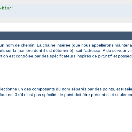
-bin/"
 un nom de chemin. La chaîne insérée (que nous appellerons maintenant
ils sur la manière dont il est déterminé), soit l'adresse IP du serveur v
rtion est contrôlée par des spécificateurs inspirés de
et possèd
printf
lectionne un des composants du nom séparés par des points, et
séle
M
ut est 0 s'il n'est pas spécifié ; le point doit être présent si et seuleme