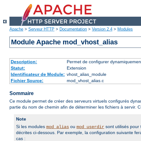
Apache
>
Serveur HTTP
>
Documentation
>
Version 2.4
>
Modules
Module Apache mod_vhost_alias
Description:
Permet de configurer dynamiquement
Statut:
Extension
Identificateur de Module:
vhost_alias_module
Fichier Source:
mod_vhost_alias.c
Sommaire
Ce module permet de créer des serveurs virtuels configurés dynamiq
partie du nom de chemin afin de déterminer les fichiers à servir. C
Note
Si les modules
ou
sont utilisés pour
mod_alias
mod_userdir
décrites ci-dessous. Par exemple, la configuration suivante f
cas :