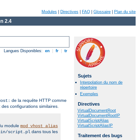
Modules
|
Directives
|
FAQ
|
Glossaire
|
Plan du site
n 2.4
Langues Disponibles:
en
|
fr
|
tr
Sujets
Interpolation du nom de
répertoire
Exemples
de la requête HTTP comme
Host:
Directives
 des configurations similaires.
VirtualDocumentRoot
VirtualDocumentRootIP
VirtualScriptAlias
VirtualScriptAliasIP
s du module
mod_vhost_alias
dans tous les
bin/script.pl
Traitement des bugs