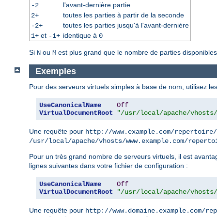
l'avant-dernière partie
-2
toutes les parties à partir de la seconde
2+
toutes les parties jusqu'à l'avant-dernière
-2+
et
identique à
1+
-1+
0
Si
ou
est plus grand que le nombre de parties disponibles
N
M
Exemples
Pour des serveurs virtuels simples à base de nom, utilisez les 
UseCanonicalName
Off
VirtualDocumentRoot
"/usr/local/apache/vhosts
Une requête pour
http://www.example.com/repertoire/
/usr/local/apache/vhosts/www.example.com/reperto
Pour un très grand nombre de serveurs virtuels, il est avantage
lignes suivantes dans votre fichier de configuration :
UseCanonicalName
Off
VirtualDocumentRoot
"/usr/local/apache/vhosts
Une requête pour
http://www.domaine.example.com/rep