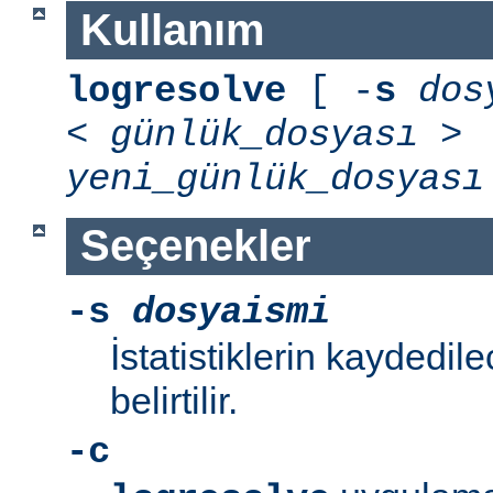
Kullanım
logresolve
[ -
s
dos
<
günlük_dosyası
>
yeni_günlük_dosyası
Seçenekler
-s
dosyaismi
İstatistiklerin kaydedil
belirtilir.
-c