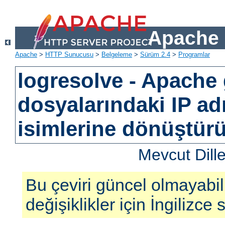
Apache 
Apache
>
HTTP Sunucusu
>
Belgeleme
>
Sürüm 2.4
>
Programlar
logresolve - Apache
dosyalarındaki IP ad
isimlerine dönüştürü
Mevcut Dill
Bu çeviri güncel olmayabil
değişiklikler için İngilizce