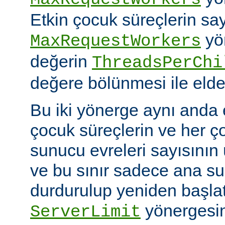
Etkin çocuk süreçlerin say
yö
MaxRequestWorkers
değerin
ThreadsPerChi
değere bölünmesi ile elde 
Bu iki yönerge aynı anda 
çocuk süreçlerin ve her ç
sunucu evreleri sayısının ü
ve bu sınır sadece ana 
durdurulup yeniden başlatıl
yönergesin
ServerLimit