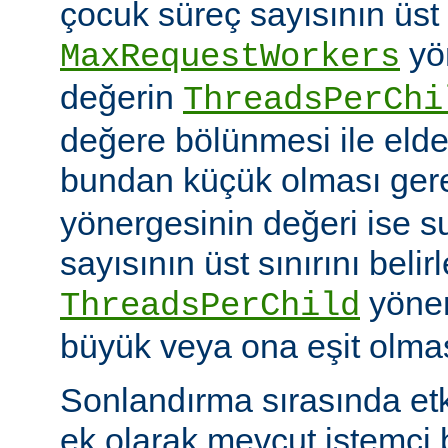
çocuk süreç sayısının üst 
yö
MaxRequestWorkers
değerin
ThreadsPerChi
değere bölünmesi ile elde
bundan küçük olması gere
yönergesinin değeri ise s
sayısının üst sınırını belir
yöner
ThreadsPerChild
büyük veya ona eşit olmas
Sonlandırma sırasında et
ek olarak mevcut istemci b