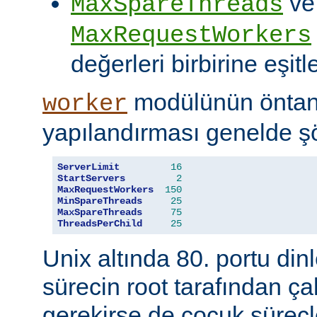
ve
MaxSpareThreads
MaxRequestWorkers
değerleri birbirine eşitle
modülünün öntanı
worker
yapılandırması genelde şö
ServerLimit
16
StartServers
2
MaxRequestWorkers
150
MinSpareThreads
25
MaxSpareThreads
75
ThreadsPerChild
25
Unix altında 80. portu din
sürecin root tarafından çal
gerekirse de çocuk süreçl