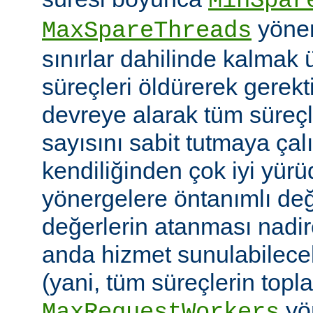
MinSpar
yönerg
MaxSpareThreads
sınırlar dahilinde kalmak 
süreçleri öldürerek gerekt
devreye alarak tüm süreçl
sayısını sabit tutmaya çalı
kendiliğinden çok iyi yü
yönergelere öntanımlı değ
değerlerin atanması nadire
anda hizmet sunulabilecek
(yani, tüm süreçlerin topl
yön
MaxRequestWorkers