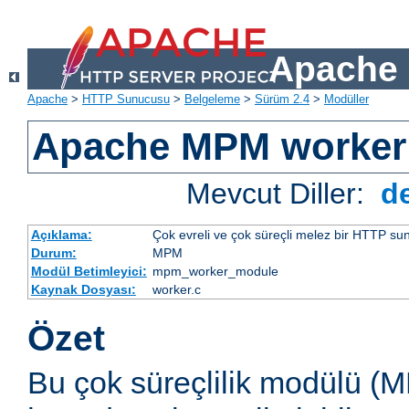
Apache 
Apache
>
HTTP Sunucusu
>
Belgeleme
>
Sürüm 2.4
>
Modüller
Apache MPM worker
Mevcut Diller:
d
Açıklama:
Çok evreli ve çok süreçli melez bir HTTP sun
Durum:
MPM
Modül Betimleyici:
mpm_worker_module
Kaynak Dosyası:
worker.c
Özet
Bu çok süreçlilik modülü (