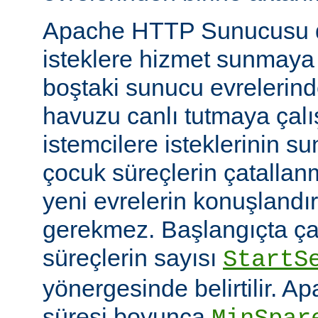
Apache HTTP Sunucusu d
isteklere hizmet sunmaya
boştaki sunucu evrelerind
havuzu canlı tutmaya çalış
istemcilere isteklerinin su
çocuk süreçlerin çatallanm
yeni evrelerin konuşlandı
gerekmez. Başlangıçta çal
süreçlerin sayısı
StartS
yönergesinde belirtilir. A
süresi boyunca