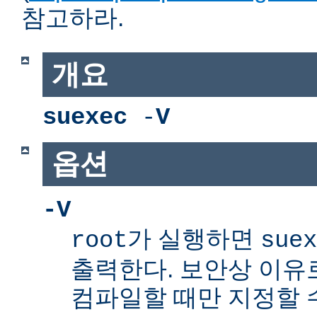
참고하라.
개요
suexec
-
V
옵션
-V
가 실행하면
root
suex
출력한다. 보안상 이유
컴파일할 때만 지정할 수