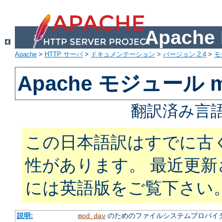
Apach
Apache
>
HTTP サーバ
>
ドキュメンテーション
>
バージョン 2.4
>
モ
Apache モジュール m
翻訳済み言語
この日本語訳はすでに古
性があります。 最近更
には英語版をご覧下さい
説明:
のためのファイルシステムプロバイ
mod_dav