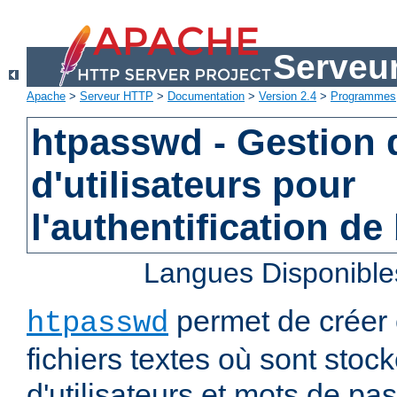
Serveu
Apache
>
Serveur HTTP
>
Documentation
>
Version 2.4
>
Programmes
htpasswd - Gestion d
d'utilisateurs pour
l'authentification de
Langues Disponible
permet de créer 
htpasswd
fichiers textes où sont stoc
d'utilisateurs et mots de pa