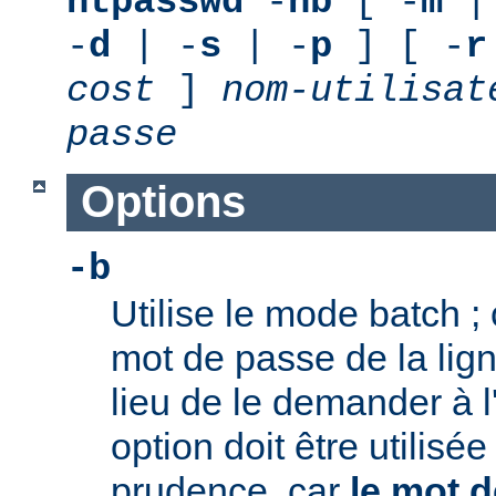
htpasswd
-
nb
[ -
m
|
-
d
| -
s
| -
p
] [ -
r
cost
]
nom-utilisat
passe
Options
-b
Utilise le mode batch ; c
mot de passe de la li
lieu de le demander à l
option doit être utilisé
prudence, car
le mot d