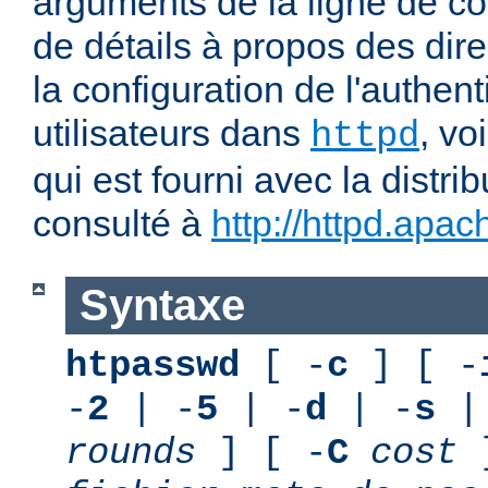
arguments de la ligne de 
de détails à propos des dir
la configuration de l'authent
utilisateurs dans
, vo
httpd
qui est fourni avec la distri
consulté à
http://httpd.apac
Syntaxe
htpasswd
[ -
c
] [ -
-
2
| -
5
| -
d
| -
s
|
rounds
] [ -
C
cost
]