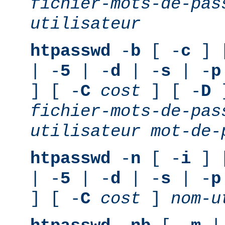
fichier-mots-de-pas
utilisateur
htpasswd
-
b
[ -
c
] 
| -
5
| -
d
| -
s
| -
p
] [ -
C
cost
] [ -
D
]
fichier-mots-de-pas
utilisateur
mot-de-
htpasswd
-
n
[ -
i
] 
| -
5
| -
d
| -
s
| -
p
] [ -
C
cost
]
nom-u