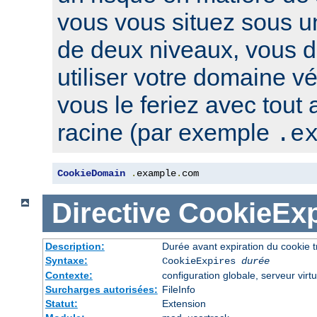
vous vous situez sous u
de deux niveaux, vous 
utiliser votre domaine v
vous le feriez avec tout
racine (par exemple
.e
CookieDomain
.
example
.
com
Directive
CookieExp
Description:
Durée avant expiration du cookie 
Syntaxe:
CookieExpires
durée
Contexte:
configuration globale, serveur virtu
Surcharges autorisées:
FileInfo
Statut:
Extension