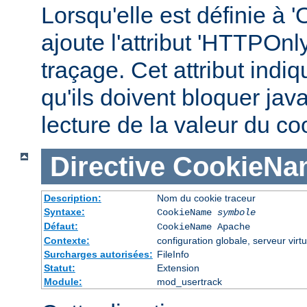
Lorsqu'elle est définie à '
ajoute l'attribut 'HTTPOnl
traçage. Cet attribut indi
qu'ils doivent bloquer jav
lecture de la valeur du co
Directive
CookieNa
Description:
Nom du cookie traceur
Syntaxe:
CookieName
symbole
Défaut:
CookieName Apache
Contexte:
configuration globale, serveur virtu
Surcharges autorisées:
FileInfo
Statut:
Extension
Module:
mod_usertrack