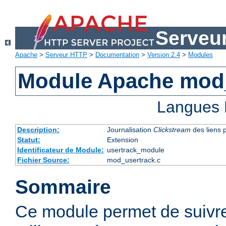
Serveu
Apache
>
Serveur HTTP
>
Documentation
>
Version 2.4
>
Modules
Module Apache mod
Langues 
Description:
Journalisation
Clickstream
des liens p
Statut:
Extension
Identificateur de Module:
usertrack_module
Fichier Source:
mod_usertrack.c
Sommaire
Ce module permet de suivre