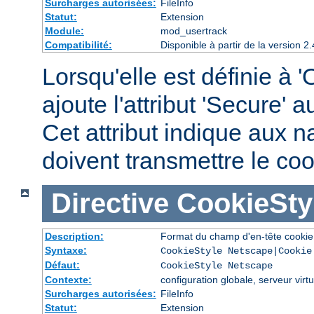
Surcharges autorisées:
FileInfo
Statut:
Extension
Module:
mod_usertrack
Compatibilité:
Disponible à partir de la version
Lorsqu'elle est définie à '
ajoute l'attribut 'Secure' 
Cet attribut indique aux n
doivent transmettre le c
Directive
CookieSty
Description:
Format du champ d'en-tête cookie
Syntaxe:
CookieStyle Netscape|Cookie
Défaut:
CookieStyle Netscape
Contexte:
configuration globale, serveur virtu
Surcharges autorisées:
FileInfo
Statut:
Extension