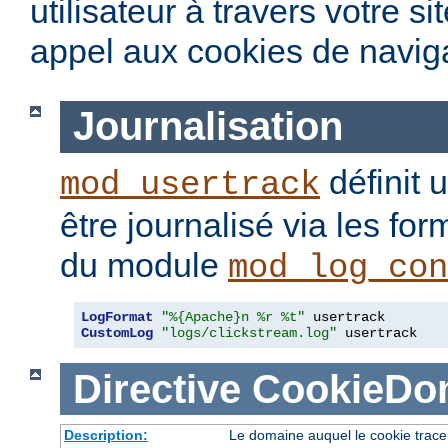
utilisateur à travers votre s
appel aux cookies de naviga
Journalisation
définit 
mod_usertrack
être journalisé via les fo
du module
mod_log_con
LogFormat
"%{Apache}n %r %t"
CustomLog
"logs/clickstream.log"
 usertrack
Directive
CookieDo
Description:
Le domaine auquel le cookie trace