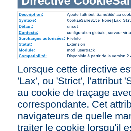
Directive
CookieSa
Description:
Ajoute l'attribut 'SameSite' au cook
Syntaxe:
CookieSameSite None|Lax|Str
Défaut:
unset
Contexte:
configuration globale, serveur virtu
Surcharges autorisées:
FileInfo
Statut:
Extension
Module:
mod_usertrack
Compatibilité:
Disponible à partir de la version
Lorsque cette directive est
'Lax', ou 'Strict', l'attribu
au cookie de traçage avec
correspondante. Cet attri
navigateurs de quelle man
traiter le cookie lorsqu'i