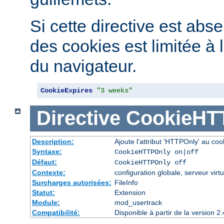
Si cette directive est abse
des cookies est limitée à 
du navigateur.
CookieExpires
"3 weeks"
Directive
CookieHT
Description:
Ajoute l'attribut 'HTTPOnly' au coo
Syntaxe:
CookieHTTPOnly on|off
Défaut:
CookieHTTPOnly off
Contexte:
configuration globale, serveur virtu
Surcharges autorisées:
FileInfo
Statut:
Extension
Module:
mod_usertrack
Compatibilité:
Disponible à partir de la version