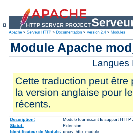
Serveu
Apache
>
Serveur HTTP
>
Documentation
>
Version 2.4
>
Modules
Module Apache mod
Langues 
Cette traduction peut être 
la version anglaise pour 
récents.
Description:
Module fournissant le support HTTP
Statut:
Extension
Identificateur de Module:
proxy_http_module