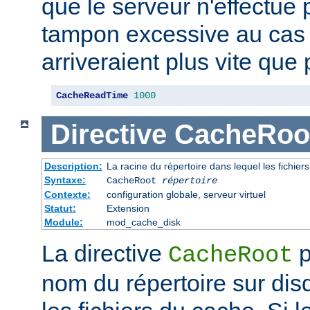
que le serveur n'effectue
tampon excessive au cas
arriveraient plus vite que 
CacheReadTime
1000
Directive
CacheRoo
Description:
La racine du répertoire dans lequel les fichie
Syntaxe:
CacheRoot
répertoire
Contexte:
configuration globale, serveur virtuel
Statut:
Extension
Module:
mod_cache_disk
La directive
p
CacheRoot
nom du répertoire sur dis