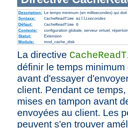
Description:
Le temps minimum (en millisecondes) qui doit 
Syntaxe:
CacheReadTime
millisecondes
Défaut:
CacheReadTime 0
Contexte:
configuration globale, serveur virtuel, répertoi
Statut:
Extension
Module:
mod_cache_disk
La directive
CacheReadT
définir le temps minimum q
avant d'essayer d'envoye
client. Pendant ce temps,
mises en tampon avant de
envoyées au client. Les 
peuvent s'en trouver amél