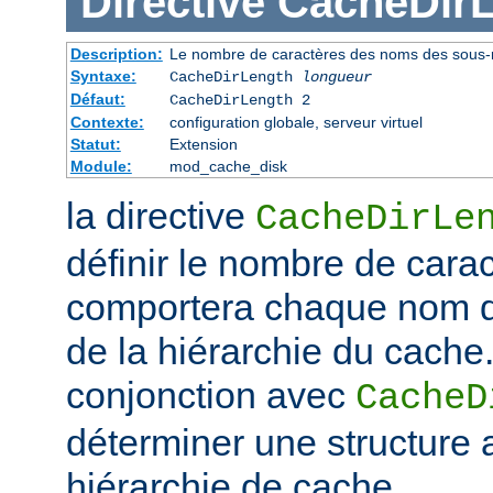
Directive
CacheDir
Description:
Le nombre de caractères des noms des sous-r
Syntaxe:
CacheDirLength
longueur
Défaut:
CacheDirLength 2
Contexte:
configuration globale, serveur virtuel
Statut:
Extension
Module:
mod_cache_disk
la directive
CacheDirLe
définir le nombre de cara
comportera chaque nom d
de la hiérarchie du cache. 
conjonction avec
CacheD
déterminer une structure 
hiérarchie de cache.