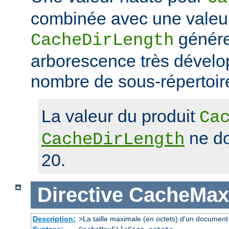
combinée avec une valeu
génére
CacheDirLength
arborescence très dévelop
nombre de sous-répertoir
La valeur du produit
Ca
ne do
CacheDirLength
20.
Directive
CacheMaxF
Description:
>La taille maximale (en octets) d'un document
Syntaxe: