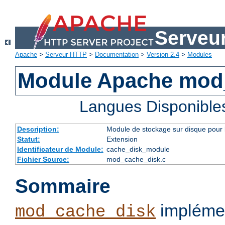
Serveu
Apache
>
Serveur HTTP
>
Documentation
>
Version 2.4
>
Modules
Module Apache mod
Langues Disponible
Description:
Module de stockage sur disque pour l
Statut:
Extension
Identificateur de Module:
cache_disk_module
Fichier Source:
mod_cache_disk.c
Sommaire
implémen
mod_cache_disk