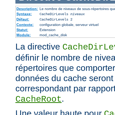
Description:
Le nombre de niveaux de sous-répertoires qu
Syntaxe:
CacheDirLevels
niveaux
Défaut:
CacheDirLevels 2
Contexte:
configuration globale, serveur virtuel
Statut:
Extension
Module:
mod_cache_disk
La directive
CacheDirLe
définir le nombre de nive
répertoires que comporter
données du cache seront
correspondant par rapport
.
CacheRoot
Une valeur haute pour
Ca