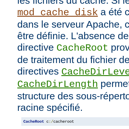
les fichiers du cache. Si 
a été 
mod_cache_disk
dans le serveur Apache, c
être définie. L'absence de 
directive
prov
CacheRoot
de traitement du fichier d
directives
CacheDirLev
permett
CacheDirLength
structure des sous-réperto
racine spécifié.
CacheRoot
 c
:/
cacheroot