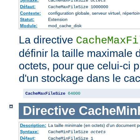
CacheMaxFileSize
octets
Défaut:
CacheMaxFileSize 1000000
Contexte:
configuration globale, serveur virtuel, répertoi
Statut:
Extension
Module:
mod_cache_disk
La directive
CacheMaxFi
définir la taille maximale
octets, pour que celui-ci p
d'un stockage dans le ca
CacheMaxFileSize
64000
Directive
CacheMinF
Description:
La taille minimale (en octets) d'un document p
Syntaxe:
CacheMinFileSize
octets
Défaut:
CacheMinFileSize 1